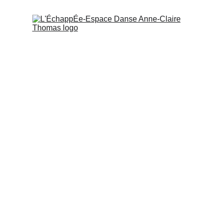
Cours
Planning
Tarifs
Stages
Spectacles
Projets S
Les Projets Scolaires
te et que vous souhaitez travailler autour d'un projet 
collège ou lycée, sous forme de découverte autour du mouve